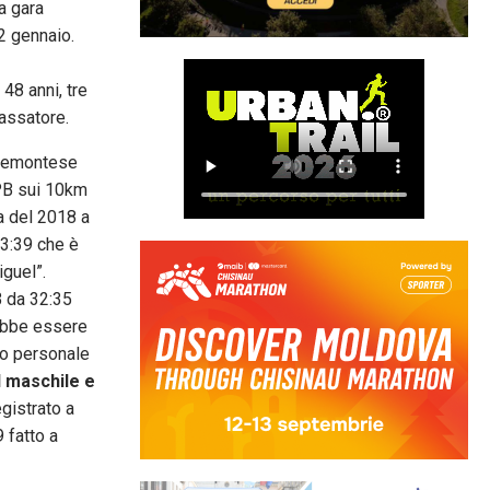
la gara
2 gennaio.
 48 anni, tre
assatore.
piemontese
 PB sui 10km
a del 2018 a
33:39 che è
iguel”.
B da 32:35
rebbe essere
uo personale
l maschile e
gistrato a
 fatto a