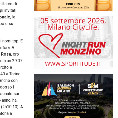
all’arco di
i invitati
ionale
, la
ipo e su
si nomi top. E
m’ora. A
 Rosa
, oro
nta un 29:07
ercito e
:40 a Torino
 anche con
ddosso i
rsonale sui
 anno, ha
 (2h10:10). A
atona a