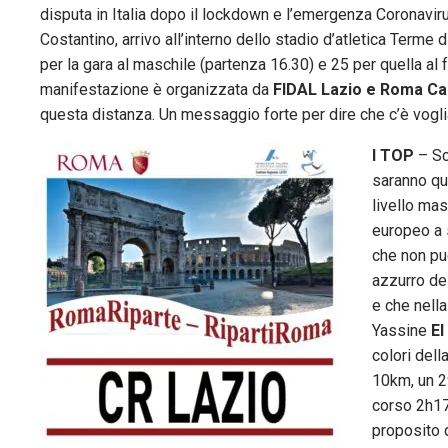
disputa in Italia dopo il lockdown e l’emergenza Coronavir
Costantino, arrivo all’interno dello stadio d’atletica Terme d
per la gara al maschile (partenza 16.30) e 25 per quella al f
manifestazione è organizzata da
FIDAL Lazio e Roma Ca
questa distanza. Un messaggio forte per dire che c’è voglia 
I TOP
– Sco
saranno que
livello mas
europeo a 
che non pu
azzurro de
e che nell
Yassine
El
colori del
10km, un 2
corso 2h17:
proposito d