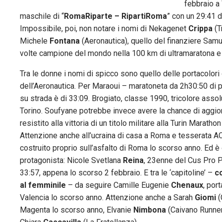
febbraio a 
maschile di “
RomaRiparte – RipartiRoma
” con un 29:41 d
Impossibile, poi, non notare i nomi di Nekagenet
Crippa
(T
Michele
Fontana
(Aeronautica), quello del finanziere Sam
volte campione del mondo nella 100 km di ultramaratona e 
Tra le donne i nomi di spicco sono quello delle portacolori
dell’Aeronautica. Per Maraoui – maratoneta da 2h30:50 di p
su strada è di 33:09. Brogiato, classe 1990, tricolore ass
Torino. Soufyane potrebbe invece avere la chance di aggior
resistito alla vittoria di un titolo militare alla Turin Mar
Attenzione anche all’ucraina di casa a Roma e tesserata ACS
costruito proprio sull’asfalto di Roma lo scorso anno. Ed è
protagonista: Nicole Svetlana
Reina
, 23enne del Cus Pro P
33:57, appena lo scorso 2 febbraio. E tra le ‘capitoline’ –
c
al femminile
– da seguire Camille Eugenie
Chenaux
, por
Valencia lo scorso anno. Attenzione anche a Sarah
Giomi
(
Magenta lo scorso anno, Elvanie
Nimbona
(Caivano Runner