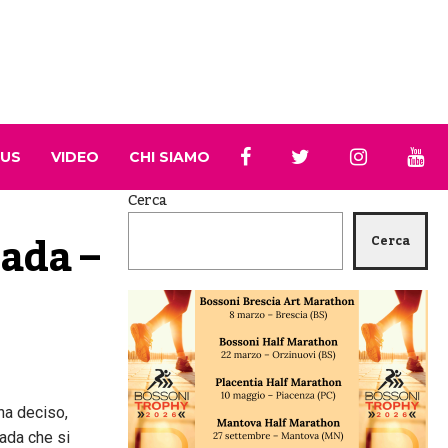
 US
VIDEO
CHI SIAMO
Cerca
da – 
Cerca
 ha deciso,
rada che si