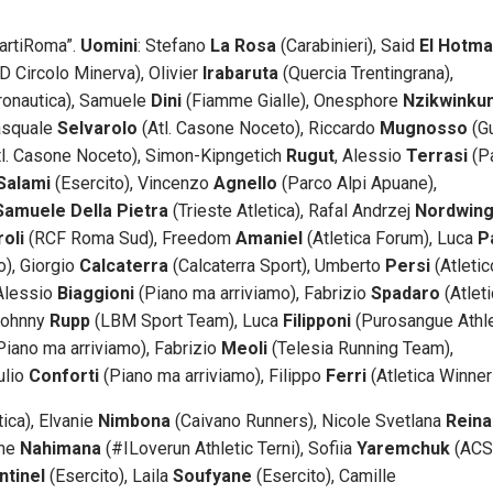
partiRoma”.
Uomini
: Stefano
La Rosa
(Carabinieri), Said
El
Hotma
 Circolo Minerva), Olivier
Irabaruta
(Quercia Trentingrana),
onautica), Samuele
Dini
(Fiamme Gialle), Onesphore
Nzikwinku
asquale
Selvarolo
(Atl. Casone Noceto), Riccardo
Mugnosso
(G
l. Casone Noceto), Simon-Kipngetich
Rugut
, Alessio
Terrasi
(Pa
Salami
(Esercito), Vincenzo
Agnello
(Parco Alpi Apuane),
Samuele Della Pietra
(Trieste Atletica), Rafal Andrzej
Nordwin
oli
(RCF Roma Sud), Freedom
Amaniel
(Atletica Forum), Luca
P
o), Giorgio
Calcaterra
(Calcaterra Sport), Umberto
Persi
(Atletic
 Alessio
Biaggioni
(Piano ma arriviamo), Fabrizio
Spadaro
(Atlet
Johnny
Rupp
(LBM Sport Team), Luca
Filipponi
(Purosangue Athle
Piano ma arriviamo), Fabrizio
Meoli
(Telesia Running Team),
ulio
Conforti
(Piano ma arriviamo), Filippo
Ferri
(Atletica Winner
ica), Elvanie
Nimbona
(Caivano Runners), Nicole Svetlana
Reina
ine
Nahimana
(#ILoverun Athletic Terni), Sofiia
Yaremchuk
(ACSI
ntinel
(Esercito), Laila
Soufyane
(Esercito), Camille