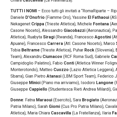
Chiara
Cascavilla
(La Fratellanza).
TUTTI I NOMI
– Ecco tutti gli invitati a “RomaRiparte – Ri
Daniele
D’Onofrio
(Fiamme Oro), Yassine
El Fathaoui
(ASD
Nekagenet
Crippa
(Trieste Atletica), Michele
Fontana
(Aer
Casone Noceto), Alessandro
Giacobazzi
(Aeronautica), P
Atletica), Ruabyta
Siragi
(Rwanda), Francesco
Agostini
(At
Apuane), Francesco
Carrera
(Atl. Casone Noceto), Marco
Tobia
Beltrame
(Trieste Atletica), Puhar
Rock
(Slovenia),
Team), Alexandru
Ciumacov
(RCF Roma Sud), Gabriele
Car
Campidoglio Palatino), Fabio
Conti
(Atletica Winner Folign
Monterotondo), Matteo
Cuozzo
(Lazio Atletica Leggera),
Sbarra), Gian Pietro
Atanasi
(LBM Sport Team), Federico 
Giuseppe
Minici
(Piano ma arriviamo), Isodoro
Langone
(
Giuseppe
Cappiello
(Studentesca Rieti Andrea Milardi), Gi
Donne
: Fatna
Maraoui
(Esercito), Sara
Brogiato
(Aeronaut
Patria Milano), Sarah
Giomi
(Cus Pro Patria Milano), Caval
Atletica), Maria Chiara
Cascavilla
(La Fratellanza), Ilaria
Fa