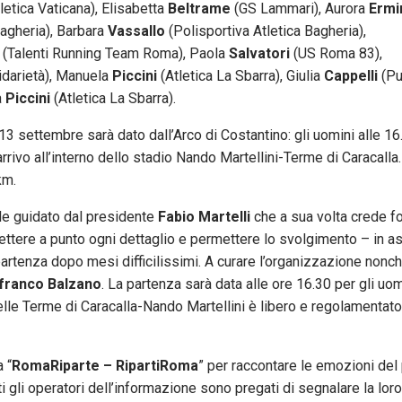
letica Vaticana), Elisabetta
Beltrame
(GS Lammari), Aurora
Ermi
Bagheria), Barbara
Vassallo
(Polisportiva Atletica Bagheria),
(Talenti Running Team Roma), Paola
Salvatori
(US Roma 83),
idarietà), Manuela
Piccini
(Atletica La Sbarra), Giulia
Cappelli
(Pu
a
Piccini
(Atletica La Sbarra).
 13 settembre sarà dato dall’Arco di Costantino: gli uomini alle 16
 arrivo all’interno dello stadio Nando Martellini-Terme di Caracalla
km.
ale guidato dal presidente
Fabio Martelli
che a sua volta crede f
 mettere a punto ogni dettaglio e permettere lo svolgimento – in a
partenza dopo mesi difficilissimi. A curare l’organizzazione nonch
franco Balzano
. La partenza sarà data alle ore 16.30 per gli uo
delle Terme di Caracalla-Nando Martellini è libero e regolamentat
 “
RomaRiparte – RipartiRoma
” per raccontare le emozioni de
utti gli operatori dell’informazione sono pregati di segnalare la lo