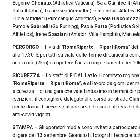
Eugenie
Chenaux
(Athletica Vaticana), Sara
Carnicelli
(Ath
Italia Atletica), Francesca
Vassallo
(Polisportiva Atletica 
Lucia
Mitidieri
(Purosangue Athletics), Paola
Giacomozzi
Pamela
Gabrielli
(Go Running), Paola
Patta
(Podistica Sol
Athletics), Irene
Spaziani
(Amatori Villa Pamphili), Manuel
PERCORSO
– Il via di “
RomaRiparte – RipartiRoma
” del
alle 17.30. E poi tutti su viale delle Terme di Caracalla con
un circuito (2km) da ripetere fino al completamento dei 10
SICUREZZA
– Lo staff di FIDAL Lazio, il comitato region
“
RomaRiparte – RipartiRoma
”, è al lavoro da giorni per
sicurezza – di una gara che vale tantissimo in termini di ri
iscrizioni, il consigliere delegato alle corse su strada
Gian
per le donne. L’accesso al percorso di gara e allo stadio 
anti-covid vigenti.
STAMPA
– Gli operatori media sono invitati a partecipare a
di gare del 13 settembre. Giornalisti, fotografi, tecnici e t