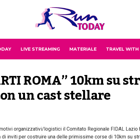
ODAY
LIVE STREAMING
MATERIALE
TRAVEL WITH
TI ROMA” 10km su stra
con un cast stellare
r motivi organizzativi/logistici il Comitato Regionale FIDAL Lazio
a di inviti per costruire una delle primissime corse di 10km su st