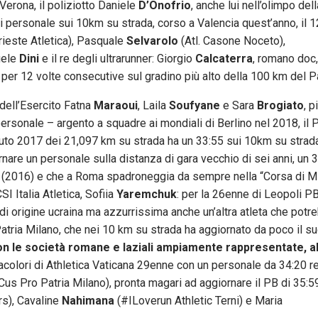
Verona, il poliziotto Daniele
D’Onofrio
, anche lui nell’olimpo del
i personale sui 10km su strada, corso a Valencia quest’anno, il 1
rieste Atletica), Pasquale
Selvarolo
(Atl. Casone Noceto),
uele
Dini
e il re degli ultrarunner: Giorgio
Calcaterra
, romano doc,
per 12 volte consecutive sul gradino più alto della 100 km del P
 dell’Esercito Fatna
Maraoui
, Laila
Soufyane
e Sara
Brogiato
, 
ersonale – argento a squadre ai mondiali di Berlino nel 2018, il
oluto 2017 dei 21,097 km su strada ha un 33:55 sui 10km su strad
nare un personale sulla distanza di gara vecchio di sei anni, un 
athon (2016) e che a Roma spadroneggia da sempre nella “Corsa di M
I Italia Atletica, Sofiia
Yaremchuk
: per la 26enne di Leopoli P
 di origine ucraina ma azzurrissima anche un’altra atleta che pot
atria Milano, che nei 10 km su strada ha aggiornato da poco il s
on le società romane e laziali ampiamente rappresentate, a
tacolori di Athletica Vaticana 29enne con un personale da 34:20 re
Cus Pro Patria Milano), pronta magari ad aggiornare il PB di 35:59
s), Cavaline
Nahimana
(#ILoverun Athletic Terni) e Maria