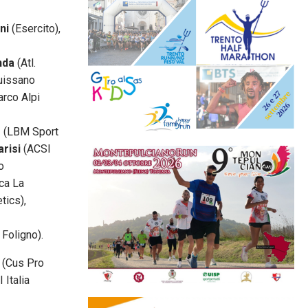
ni
(Esercito),
nda
(Atl.
uissano
rco Alpi
g
(LBM Sport
arisi
(ACSI
o
ica La
tics),
 Foligno).
(Cus Pro
 Italia