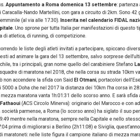
us.
Appuntamento a Roma domenica 13 settembre
: partenza 
i Caracalla-Nando Martellini, con gara a circuito di 2km. Sono 42 gl
emminile (al via alle 17.30).
Inserita nel calendario FIDAL naz
pitale
. Uno sprone per tutta Italia per manifestazioni di questo t
di atletica, di running, di competizione.
rrendo le liste degli atleti invitati a partecipare, spiccano diver
sti ad animare la gara del 13 settembre, salvo sorprese dell’ulti
chile, tra i principali, gran nome quello del carabiniere Stefano
La
squadre di maratona nel 2018, che nella corsa su strada 10km va
ò non accendere la sfida con Said
El Otmani
, portacolori dell’Es
i 5000 a Doha che nel 2017 la distanza dei 10km l’ha corsa in 28
a mezza maratona vanta 1h:01:31 dello scorso anno. E sarà sfida
Fathaoui
(ACS Circolo Minerva): originario del Marocco e con a
la società parmense, a Roma (lo scorso anno) ha siglato il suo pe
9:49 mentre nella maratona, sempre nella Capitale e nello stesso
04 prima di migliorarsi a Berlino (2h11:08) e Siviglia, quest’anno
i maratoneti: nelle liste figura il campione italiano di mezza mar