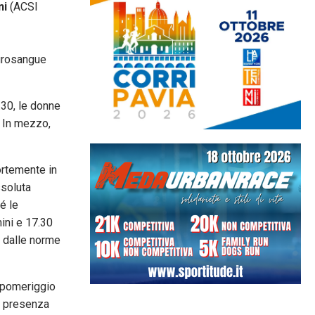
ni
(ACSI
rosangue
.30, le donne
. In mezzo,
ortemente in
ssoluta
é le
mini e 17.30
o dalle norme
l pomeriggio
ro presenza