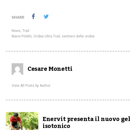
SHARE
News
,
Trail
Mario Poletti
,
Orobie Ultra Trail
,
sentiero delle orobie
Cesare Monetti
View All Posts by Author
Enervit presenta il nuovo ge
isotonico