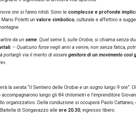
 nove ore si fanno nitidi. Sono le
complesse e profonde implic
i Mario Poletti un
valore simbolico
, culturale e affettivo a sugge
 montagne.
partire da un
seme
. Quel seme lì, sulle Orobie, si chiama senza d
itali
. –
Qualcuno forse negli anni a venire, non senza fatica, potr
 portargli via il merito di essere
genitore di un movimento così 
ie
».
errà la serata “Il Sentiero delle Orobie e un sogno lungo 9 ore”. Ol
lo accompagnarono lungo gli 84 chilometri e l’imprenditore Giovan
ello organizzativo. Della conduzione si occuperà Paolo Cattaneo, 
a Baitella di Songavazzo alle
ore 20.30
, ingresso libero.