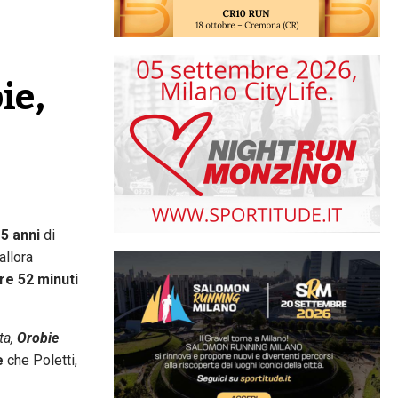
e, 
5 anni
di
allora
re 52 minuti
ta,
Orobie
e
che Poletti,