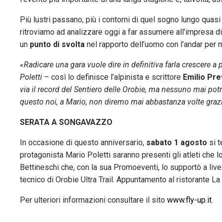
Più lustri passano, più i contorni di quel sogno lungo quasi
ritroviamo ad analizzare oggi a far assumere all’impresa d
un
punto di svolta
nel rapporto dell’uomo con l’andar per
«
Radicare una gara vuole dire in definitiva farla crescere a 
Poletti
– così lo definisce l’alpinista e scrittore
Emilio Prev
via il record del Sentiero delle Orobie, ma nessuno mai potrà
questo noi, a Mario, non diremo mai abbastanza volte graz
SERATA A SONGAVAZZO
In occasione di questo anniversario,
sabato 1 agosto
si t
protagonista Mario Poletti saranno presenti gli atleti che 
Bettineschi che, con la sua Promoeventi, lo supportò a liv
tecnico di Orobie Ultra Trail. Appuntamento al ristorante L
Per ulteriori informazioni consultare il sito
www.fly-up.it
.