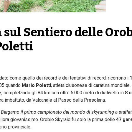
sul Sentiero delle Orobi
oletti
rdato come quello dei record e dei tentativi di record, ricorrono i
1
2005 quando
Mario Poletti
, atleta clusonese di caratura mondiale, 
e
, completando gli 84 km con oltre 5.000 metri di dislivello in
8 o
ora imbattuto, da Valcanale al Passo della Presolana.
 a Bergamo il primo campionato del mondo di skyrunning a staffet
 allora giovanissimo. Orobie Skyraid fu solo la prima delle
47 gar
orio provinciale.