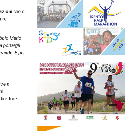
azioni
che ci
rire
ubbio Mario
à portargli
grande
. E per
tre al
ni
direttore