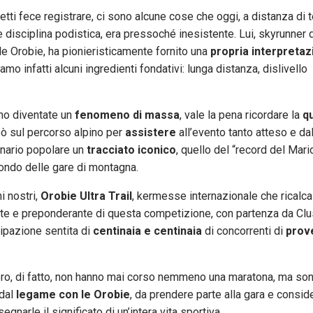
tti fece registrare, ci sono alcune cose che oggi, a distanza di 
 disciplina podistica, era pressoché inesistente. Lui, skyrunner 
lle Orobie, ha pionieristicamente fornito una
propria interpreta
mo infatti alcuni ingredienti fondativi: lunga distanza, dislivello
ono diventate un
fenomeno di massa
, vale la pena ricordare la
qu
ò sul percorso alpino per
assistere
all’evento tanto atteso e dal
inario popolare un
tracciato iconico
, quello del “record del Mari
ondo delle gare di montagna.
i nostri,
Orobie Ultra Trail
, kermesse internazionale che ricalca
ndente e preponderante di questa competizione, con partenza da Cl
cipazione sentita di
centinaia e centinaia
di concorrenti di
prov
i loro, di fatto, non hanno mai corso nemmeno una maratona, ma son
 dal
legame con le Orobie
, da prendere parte alla gara e consid
egnarle il significato di un’intera vita sportiva.