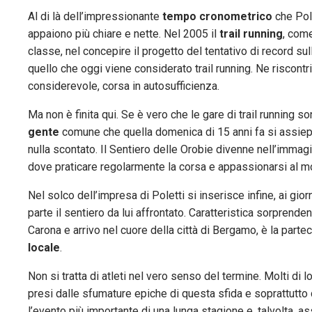
Al di là dell’impressionante
tempo cronometrico
che Pole
appaiono più chiare e nette. Nel 2005 il
trail running
, come
classe, nel concepire il progetto del tentativo di record su
quello che oggi viene considerato trail running. Ne riscontria
considerevole, corsa in autosufficienza.
Ma non è finita qui. Se è vero che le gare di trail running s
gente
comune che quella domenica di 15 anni fa si assiep
nulla scontato. Il Sentiero delle Orobie divenne nell’immag
dove praticare regolarmente la corsa e appassionarsi al m
Nel solco dell’impresa di Poletti si inserisce infine, ai giorn
parte il sentiero da lui affrontato. Caratteristica sorpre
Carona e arrivo nel cuore della città di Bergamo, è la parte
locale
.
Non si tratta di atleti nel vero senso del termine. Molti d
presi dalle sfumature epiche di questa sfida e soprattutto
l’evento più importante di una lunga stagione e, talvolta, ass