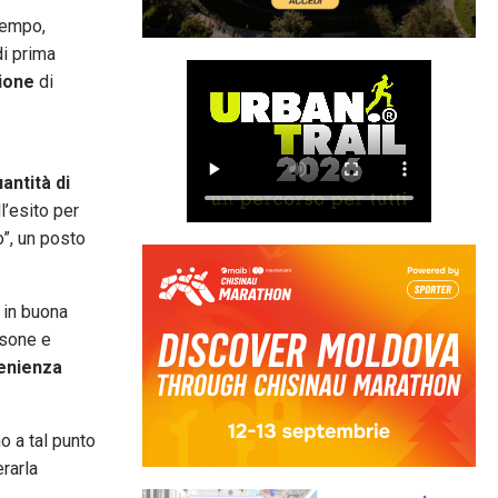
tempo,
di prima
zione
di
antità di
l’esito per
o”, un posto
 in buona
usone e
enienza
o a tal punto
erarla