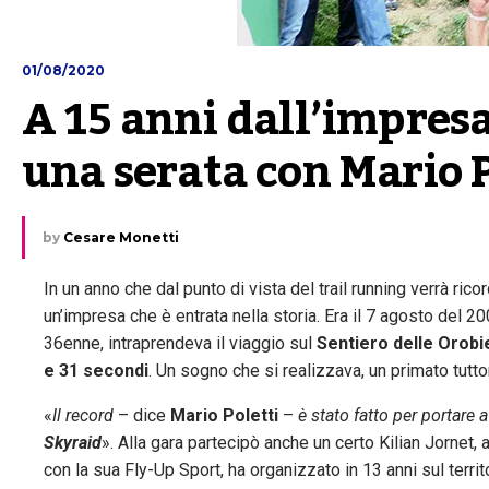
01/08/2020
A 15 anni dall’impresa 
una serata con Mario P
by
Cesare Monetti
In un anno che dal punto di vista del trail running verrà rico
un’impresa che è entrata nella storia. Era il 7 agosto del 
36enne, intraprendeva il viaggio sul
Sentiero delle Orobi
e 31 secondi
. Un sogno che si realizzava, un primato tutt
«
Il record
– dice
Mario Poletti
–
è stato fatto per portare
Skyraid
». Alla gara partecipò anche un certo Kilian Jornet,
con la sua Fly-Up Sport, ha organizzato in 13 anni sul territ