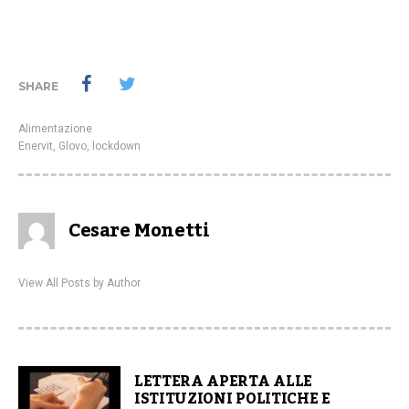
SHARE
Alimentazione
Enervit
,
Glovo
,
lockdown
Cesare Monetti
View All Posts by Author
LETTERA APERTA ALLE
ISTITUZIONI POLITICHE E