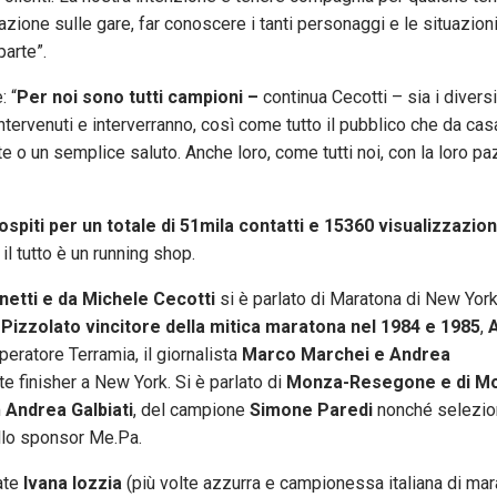
zione sulle gare, far conoscere i tanti personaggi e le situazion
parte”.
: “
Per noi sono tutti campioni –
continua Cecotti – sia i diversi 
tervenuti e interverranno, così come tutto il pubblico che da cas
o un semplice saluto. Anche loro, come tutti noi, con la loro p
ospiti per un totale di 51mila contatti e 15360 visualizzazion
l tutto è un running shop.
etti e da Michele Cecotti
si è parlato di Maratona di New Yor
Pizzolato vincitore della mitica maratona nel 1984 e 1985
,
eratore Terramia, il giornalista
Marco Marchei e Andrea
e finisher a New York. Si è parlato di
Monza-Resegone e di M
m
Andrea Galbiati
, del campione
Simone Paredi
nonché selezion
llo sponsor Me.Pa.
iate
Ivana Iozzia
(più volte azzurra e campionessa italiana di mar