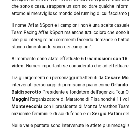
che sono a casa, strappare un sorriso, dare qualche informa
attorno al meraviglioso mondo del running di cui facciamo 
Il nome ‘Affari&Sport e i campioni’ non è una scelta casuale
Team Racing Affari&Sport ma anche tutti coloro che sono in
che può interagire nei commenti facendo domande o battute 
stanno dimostrando sono dei campioni”.
Al momento sono state effettuate
6 trasmissioni con 18 
video.
Numeri importanti se considerato che ad effettuare i
Tra gli argomenti e i personaggi intrattenuti da
Cesare Mon
intervenuti personaggi di primissimo piano come
Orlando 
Baldisserotto
Presidente e fondatore dell’agenzia Tour Op
Maggini
l’organizzatore di Maratona di Pisa nonché 11 volt
Montevecchia
con il presidente di Monza Marathon Tea
nazionale femminile di sci di fondo e di
Sergio Pattini
de
Nelle varie puntate sono intervenute le atlete plurimedagl