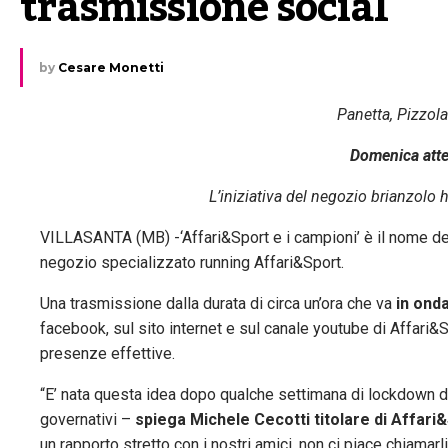
trasmissione social
by
Cesare Monetti
Panetta, Pizzolat
Domenica atte
L’iniziativa del negozio brianzolo h
VILLASANTA (MB) -‘Affari&Sport e i campioni’ è il nome d
negozio specializzato running Affari&Sport.
Una trasmissione dalla durata di circa un’ora che va
in onda
facebook, sul sito internet e sul canale youtube di Affari&S
presenze effettive.
“E’ nata questa idea dopo qualche settimana di lockdown do
governativi –
spiega Michele Cecotti titolare di Affari
un rapporto stretto con i nostri amici, non ci piace chiamar