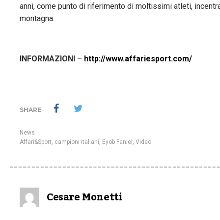
anni, come punto di riferimento di moltissimi atleti, incentran
montagna.
INFORMAZIONI
–
http://www.affariesport.com/
SHARE
News
Affari&Sport
,
campioni italiani
,
Eyob Faniel
,
Video
Cesare Monetti