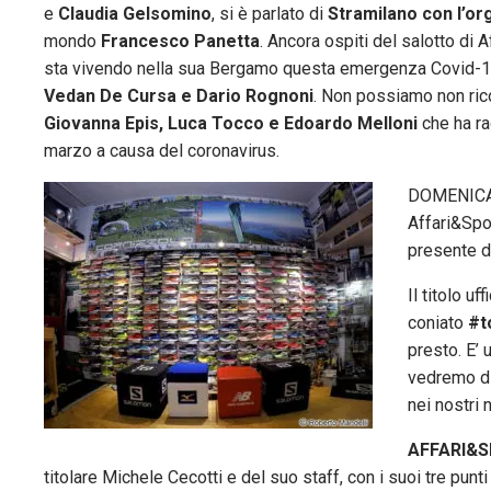
e
Claudia Gelsomino
, si è parlato di
Stramilano con l’or
mondo
Francesco Panetta
. Ancora ospiti del salotto di
sta vivendo nella sua Bergamo questa emergenza Covid-1
Vedan De Cursa e Dario Rognoni
. Non possiamo non ric
Giovanna Epis, Luca Tocco e Edoardo Melloni
che ha rac
marzo a causa del coronavirus.
DOMENICA –
Affari&Spo
presente de
Il titolo u
coniato
#t
presto. E’ 
vedremo di
nei nostri 
AFFARI&
titolare Michele Cecotti e del suo staff, con i suoi tre punt