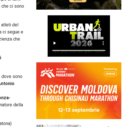
i che ci sono
atleti del
a ci segue e
azienza che
i
k dove sono
Antonio
onza-
atore della
atona)