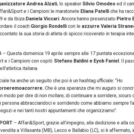
ganizzatore Andrea Alzati
, lo speaker
Silvio Omodeo
ed il ca
 Affari&Sport e i Campioni le maratonete
Eliana Patelli
che ha rac
9 e da Ibiza
Daniela Viccari
. Ancora hanno presenziato
Pietro 
ordare il coach
Giorgio Rondelli
con le
azzurre Valeria Strane
contato la sua storia di atleta di spicco ricoverato in terapia int
 Questa domenica 19 aprile sempre alle 17 puntata ecceziona
rt e i Campioni con ospiti:
Stefano Baldini e Eyob Faniel
. Il pas
ll’atletica italiana.
fficiale ha anche un seguito che poi è un hashtag ufficiale: “Ho
orneremoacorrere.
Che è una speranza che mi auguro si concr
un modo per dire di non mollare, di continuare a sorridere, sicuro 
 persona abbracciandoci e sorridendo come abbiamo sempre fatt
negozi e nei tanti nostri appuntamenti che organizziamo”.
SPORT
– Affari&Sport, grazie all’impegno, alla dedizione e alla c
i vendita a Villasanta (MB), Lecco e Ballabio (LC), si è affermato, 