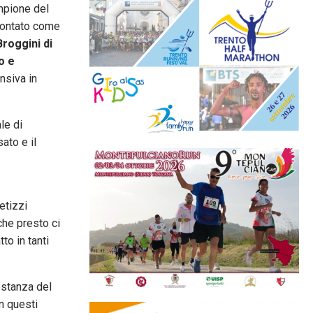
mpione del
contato come
Broggini
di
o e
ensiva in
le di
sato e il
etizzi
che presto ci
o in tanti
ostanza del
in questi