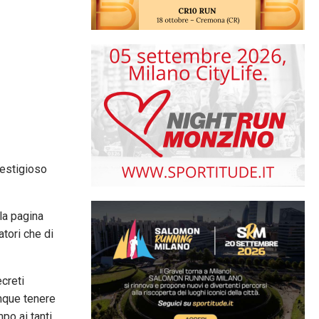
restigioso
la pagina
atori che di
creti
nque tenere
po ai tanti