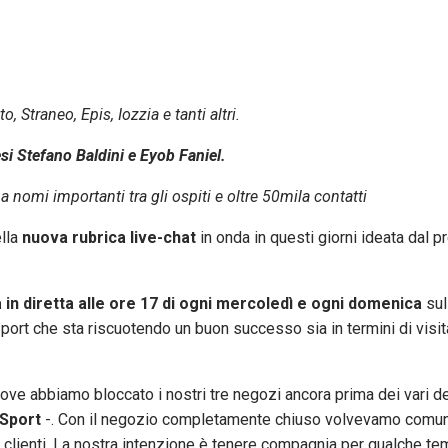
o, Straneo, Epis, Iozzia e tanti altri.
si Stefano Baldini e Eyob Faniel.
a nomi importanti tra gli ospiti e oltre 50mila contatti
ella
nuova rubrica live-chat
in onda in questi giorni ideata dal p
 in diretta alle ore 17 di ogni mercoledì e ogni domenica
sul
port che sta riscuotendo un buon successo sia in termini di visit
ve abbiamo bloccato i nostri tre negozi ancora prima dei vari de
&Sport
-. Con il negozio completamente chiuso volvevamo comu
li clienti. La nostra intenzione è tenere compagnia per qualche tem