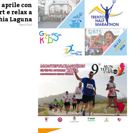
 aprile con
t e relax a
hia Laguna
Next Post