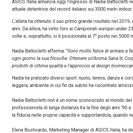
ASICS Italia annuncia oggi l’ingresso di Nadia Battocletti n
attuale detentrice del record italiano sui 3000 metri indoor
L’atleta ha ottenuto il suo primo grande risultato nel 2019,
anni. Da allora, ha vinto l’oro ai Campionati europei unde
volte e, soprattutto, si è posizionata al 7° posto nei 5000 
Nadia Battocletti afferma: “
Sono molto felice di entrare a f
ogni giorno la sua filosofia. Ottenere un’Anima Sana In Cor
prodotti di ottima qualità e l’approccio al design biomecca
Nadia ha praticato diversi sport: nuoto, tennis, danza e corsa
leggera, ambiente in cui fin da subito ha riscontrato amiciz
Nadia Battocletti non è un nome sconosciuto al mondo del runn
professionista di lunga distanza tra la fine degli anni ’90 
la fiducia nelle proprie capacità e supportandola, quando n
Elena Bosticardo, Marketing Manager di ASICS Italia, ha dic