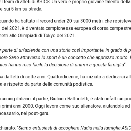
el team di atleti di ASICS. Un vero e proprio giovane talento dell
 e sui 5 km su strada.
 quando ha battuto il record under 20 sui 3000 metri, che resistev
r 23 del 2021, è diventata campionessa europea di corsa campestre
metri alle Olimpiadi di Tokyo del 2021.
ar parte di un’azienda con una storia così importante, in grado di 
pore Sano attraverso lo sport è un concetto che apprezzo molto. In
nico hanno reso facile la decisione di unirmi a questa famiglia
“.
 dall’età di sette anni. Quattordicenne, ha iniziato a dedicarsi all
ia e rispetto da parte della comunità podistica.
ing italiano: il padre, Giuliano Battocletti, è stato infatti un po
e i primi anni 2000. Oggi lavora come suo allenatore, aiutandola a
ecessario, nel post-gara.
hiarato: “
Siamo entusiasti di accogliere Nadia nella famiglia ASI