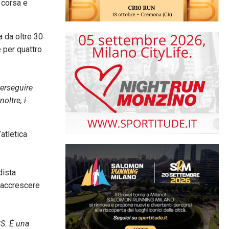
a corsa e
a da oltre 30
 per quattro
perseguire
oltre, i
’atletica
dista
d accrescere
CS. È una