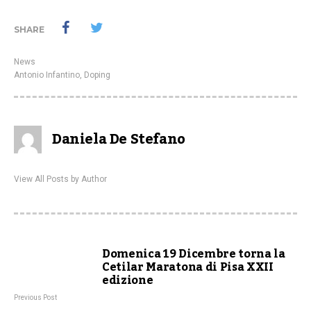
SHARE
News
Antonio Infantino
,
Doping
Daniela De Stefano
View All Posts by Author
Domenica 19 Dicembre torna la
Cetilar Maratona di Pisa XXII
edizione
Previous Post