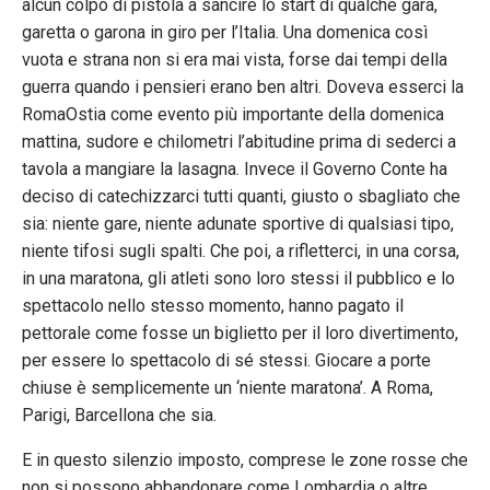
alcun colpo di pistola a sancire lo start di qualche gara,
garetta o garona in giro per l’Italia. Una domenica così
vuota e strana non si era mai vista, forse dai tempi della
guerra quando i pensieri erano ben altri. Doveva esserci la
RomaOstia come evento più importante della domenica
mattina, sudore e chilometri l’abitudine prima di sederci a
tavola a mangiare la lasagna. Invece il Governo Conte ha
deciso di catechizzarci tutti quanti, giusto o sbagliato che
sia: niente gare, niente adunate sportive di qualsiasi tipo,
niente tifosi sugli spalti. Che poi, a rifletterci, in una corsa,
in una maratona, gli atleti sono loro stessi il pubblico e lo
spettacolo nello stesso momento, hanno pagato il
pettorale come fosse un biglietto per il loro divertimento,
per essere lo spettacolo di sé stessi. Giocare a porte
chiuse è semplicemente un ‘niente maratona’. A Roma,
Parigi, Barcellona che sia.
E in questo silenzio imposto, comprese le zone rosse che
non si possono abbandonare come Lombardia o altre