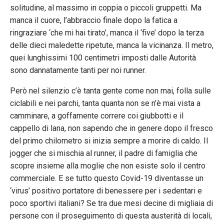
solitudine, al massimo in coppia o piccoli gruppetti. Ma
manca il cuore, l’abbraccio finale dopo la fatica a
ringraziare ‘che mi hai tirato’, manca il ‘five’ dopo la terza
delle dieci maledette ripetute, manca la vicinanza. Il metro,
quei lunghissimi 100 centimetri imposti dalle Autorità
sono dannatamente tanti per noi runner.
Però nel silenzio c’è tanta gente come non mai, folla sulle
ciclabili e nei parchi, tanta quanta non se n’è mai vista a
camminare, a goffamente correre coi giubbotti e il
cappello di lana, non sapendo che in genere dopo il fresco
del primo chilometro si inizia sempre a morire di caldo. Il
jogger che si mischia al runner, il padre di famiglia che
scopre insieme alla moglie che non esiste solo il centro
commerciale. E se tutto questo Covid-19 diventasse un
‘virus’ positivo portatore di benessere per i sedentari e
poco sportivi italiani? Se tra due mesi decine di migliaia di
persone con il proseguimento di questa austerità di locali,