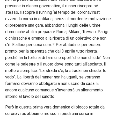
province in elenco governativo, il runner riscopre sé
stesso, riscopre il running ‘al tempo del coronavirus’:
ovvero la corsa in solitaria, senza il mordente-motivazione
di preparare una gara, abbandona i lunghi delle ultime
domeniche abili a preparare Roma, Milano, Treviso, Parigi
o chissaché e arranca alla ricerca di un obiettivo che non
c’è. E allora per cosa corre? Per abitudine, per essere
pronto, per la speranza che dal 3 aprile tutto riparta,
perché ha la fortuna di fare uno sport ‘che non chiude’. Non
come le palestre o il nuoto dove sono tutti all’asciutto. Il
motto è semplice: “La strada c’è, la strada non chiude. Io
vado”. La libertà del runner non ha uguali, se vorranno
fermarci dovranno obbligarci a non uscire da casa. E
ancora qualcuno comunque s’inventerà un allenamento
intorno al tavolo del salotto.
Però in questa prima vera domenica di blocco totale da
coronavirus abbiamo messo in piedi una corsa in